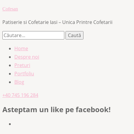
Cofesan
Patiserie si Cofetarie Iasi – Unica Printre Cofetarii
Caută
după:
Home
Despre noi
Preturi
Portfoliu
Blog
+40 745 196 284
Asteptam un like pe facebook!