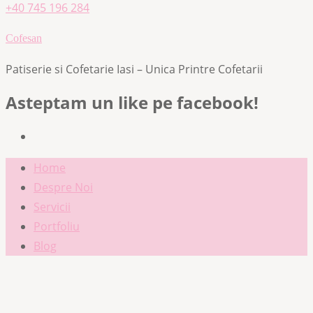
+40 745 196 284
Cofesan
Patiserie si Cofetarie Iasi – Unica Printre Cofetarii
Asteptam un like pe facebook!
Home
Despre Noi
Servicii
Portfoliu
Blog